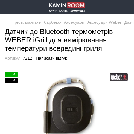
Грилі, мангали, барбекю
Аксесуари
Аксесуари Weber
Датч
Датчик до Bluetooth термометрів
WEBER iGrill для вимірювання
температури всередині гриля
Артикул:
7212
Написати відгук
4
4