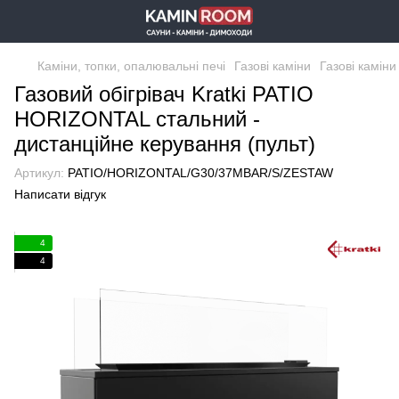
Каміни, топки, опалювальні печі
Газові каміни
Газові каміни 
Газовий обігрівач Kratki PATIO
HORIZONTAL стальний -
дистанційне керування (пульт)
Артикул:
PATIO/HORIZONTAL/G30/37MBAR/S/ZESTAW
Написати відгук
4
4