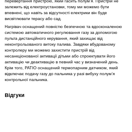
перевертання пристрою, який гасить полум’я. Пристрій не
залежить від електроустановки, тому ми можемо бути
впевнені, що навіть за відсутності електрики він буде
висвітлювати терасу або сад.
Нагрівач оснащений повністю безпечною та вдосконаленою
системою автоматичного регулювання газу за допомогою
пульта дистанційного керування, який захищає від
неконтрольованого витоку палива. Завдяки вбудованому
контролеру ми можемо захистити пристрій від
несанкціонованої активації дітьми або спроектувати його
активацію чи деактивацію в певний час у визначений день.
Крім того, PATIO оснащений термопарним датчиком, який
відключає подачу газу до пальника у разі вибуху полум’я
контрольної пальника.
Відгуки