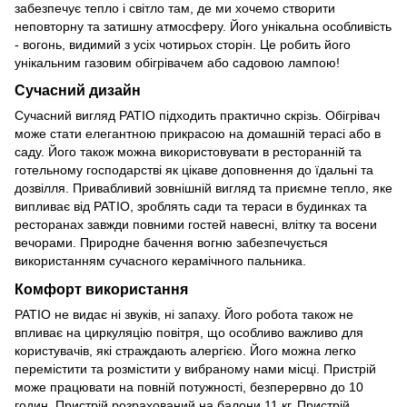
забезпечує тепло і світло там, де ми хочемо створити
неповторну та затишну атмосферу. Його унікальна особливість
- вогонь, видимий з усіх чотирьох сторін. Це робить його
унікальним газовим обігрівачем або садовою лампою!
Сучасний дизайн
Сучасний вигляд PATIO підходить практично скрізь. Обігрівач
може стати елегантною прикрасою на домашній терасі або в
саду. Його також можна використовувати в ресторанній та
готельному господарстві як цікаве доповнення до їдальні та
дозвілля. Привабливий зовнішній вигляд та приємне тепло, яке
випливає від PATIO, зроблять сади та тераси в будинках та
ресторанах завжди повними гостей навесні, влітку та восени
вечорами. Природне бачення вогню забезпечується
використанням сучасного керамічного пальника.
Комфорт використання
PATIO не видає ні звуків, ні запаху. Його робота також не
впливає на циркуляцію повітря, що особливо важливо для
користувачів, які страждають алергією. Його можна легко
перемістити та розмістити у вибраному нами місці. Пристрій
може працювати на повній потужності, безперервно до 10
годин. Пристрій розрахований на балони 11 кг. Пристрій