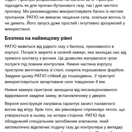
підходить як для пропан-бутанового газу, так і для чистого
пропану. Ми рекомендуємо використовувати балон із чистим
пропаном. PATIO не вимагає чищення скла, оскільки вогонь їх
не димить. Його запуск дуже простий і інтуїтивно зрозумілий у
використанні.
Безпека на найвищому рівні
PATIO живиться від рідкого газу з балона, прихованого в
корпусі. Полум'я закрито в скляній камері, яка захищає нас від
прямого контакту з вогнем. Це дозволяє милуватися грою
полум’я під повним контролем. Нижня частина корпусу
пристрою виготовлена ​​зі сталі, покрита порошковою фарбою.
Завдяки цьому PATIO стійкий до пошкоджень. У пристрої
використовується загартоване скло товщиною 4 мм.
Нижня камера пристрою захищена від несанкціонованого
відкривання завдяки замку, встановленому у дверях.
Верхня конструкція нагрівача гарантує захист палаючого
вогню від вітру. Крім того, він рівномірно спрямовує тепло, що
утворюється в ньому, на чотири сторони. PATIO був
обладнаний спеціальним запобіжним клапаном, який
автоматично відключає подачу газу до контролера у випадку