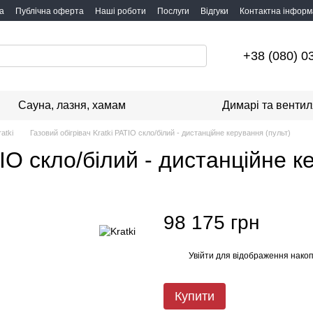
а
Публічна оферта
Наші роботи
Послуги
Відгуки
Контактна інформ
+38 (080) 0
Сауна, лазня, хамам
Димарі та вентил
atki
Газовий обігрівач Kratki PATIO скло/білий - дистанційне керування (пульт)
TIO скло/білий - дистанційне к
98 175 грн
Увійти
для відображення накоп
%
Купити