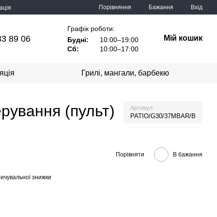
Порівняння
Бажання
Вхід
ація
Графік роботи:
33 89 06
Мій кошик
Будні:
10:00–19:00
Сб:
10:00–17:00
яція
Грилі, мангали, барбекю
ерування (пульт)
Артикул
PATIO/G30/37MBAR/B
Порівняти
В бажання
ичувальної знижки