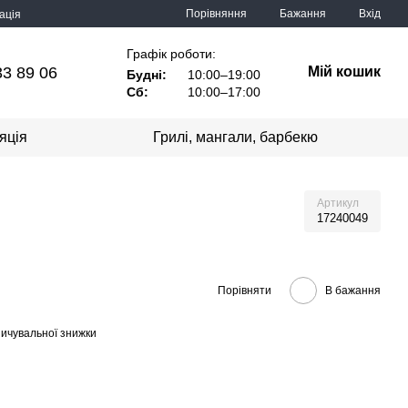
Порівняння
Бажання
Вхід
ація
Графік роботи:
33 89 06
Мій кошик
Будні:
10:00–19:00
Сб:
10:00–17:00
яція
Грилі, мангали, барбекю
Артикул
17240049
Порівняти
В бажання
ичувальної знижки