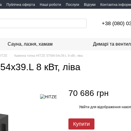
а
Публічна оферта
Наші роботи
Послуги
Відгуки
Контактна інформ
+38 (080) 0
Сауна, лазня, хамам
Димарі та вентил
HITZE
Камінна топка HITZE STMA 54x39.L 8 кВт, ліва
4x39.L 8 кВт, ліва
70 686 грн
Увійти
для відображення накоп
%
Купити