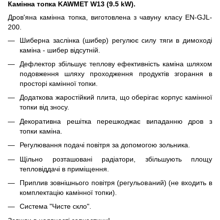
Камінна топка KAWMET W13 (9.5 kW).
Дров'яна камінна топка, виготовлена ​​з чавуну класу EN-GJL-
200.
Шиберна заслінка (шибер) регулює силу тяги в димоході
каміна - шибер відсутній.
Дефлектор збільшує теплову ефективність каміна шляхом
подовження шляху проходження продуктів згорання в
просторі камінної топки.
Додаткова жаростійкий плита, що оберігає корпус камінної
топки від зносу.
Декоративна решітка перешкоджає випаданню дров з
топки каміна.
Регулювання подачі повітря за допомогою зольника.
Щільно розташовані радіатори, збільшують площу
тепловіддачі в приміщення.
Приплив зовнішнього повітря (регульований) (не входить в
комплектацію камінної топки).
Система "Чисте скло".