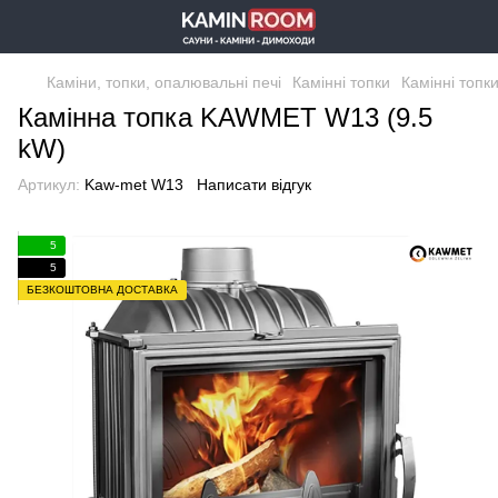
Каміни, топки, опалювальні печі
Камінні топки
Камінні топ
Камінна топка KAWMET W13 (9.5
kW)
Артикул:
Kaw-met W13
Написати відгук
5
5
БЕЗКОШТОВНА ДОСТАВКА