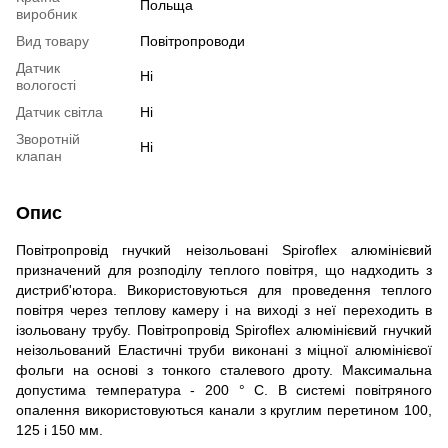
Польща
виробник
Вид товару
Повітропроводи
Датчик
Ні
вологості
Датчик світла
Ні
Зворотній
Ні
клапан
Опис
Повітропровід гнучкий неізольовані Spiroflex алюмінієвий
призначений для розподілу теплого повітря, що надходить з
дистриб'ютора. Використовуються для проведення теплого
повітря через теплову камеру і на виході з неї переходить в
ізольовану трубу. Повітропровід Spiroflex алюмінієвий гнучкий
неізольований Еластичні труби виконані з міцної алюмінієвої
фольги на основі з тонкого сталевого дроту. Максимальна
допустима температура - 200 ° C. В системі повітряного
опалення використовуються канали з круглим перетином 100,
125 і 150 мм.