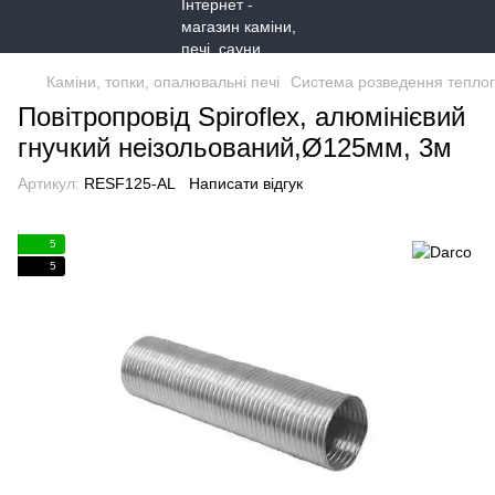
Каміни, топки, опалювальні печі
Система розведення теплог
Повітропровід Spiroflex, алюмінієвий
гнучкий неізольований,Ø125мм, 3м
Артикул:
RESF125-AL
Написати відгук
5
5