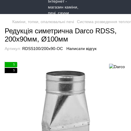
Каміни, топки, опалювальні печі
Система розведення теплог
Редукція симетрична Darco RDSS,
200x90мм, Ø100мм
Артикул:
RDSS100/200x90-OC
Написати відгук
5
5