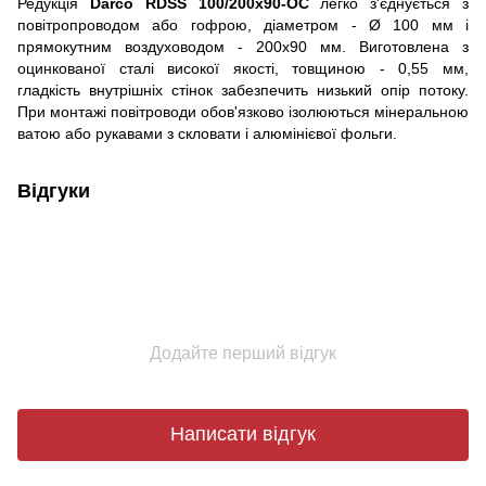
Редукція
Darco RDSS 100/200х90-OC
легко з'єднується з
повітропроводом або гофрою, діаметром - Ø 100 мм і
прямокутним воздуховодом - 200x90 мм. Виготовлена з
оцинкованої сталі високої якості, товщиною - 0,55 мм,
гладкість внутрішніх стінок забезпечить низький опір потоку.
При монтажі повітроводи обов'язково ізолюються мінеральною
ватою або рукавами з скловати і алюмінієвої фольги.
Відгуки
Додайте перший відгук
Написати відгук