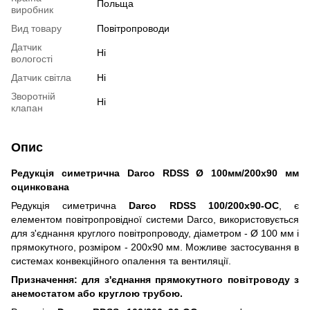
Польща
виробник
Вид товару
Повітропроводи
Датчик
Ні
вологості
Датчик світла
Ні
Зворотній
Ні
клапан
Опис
Редукція симетрична Darco RDSS Ø 100мм/200х90 мм
оцинкована
Редукція симетрична
Darco RDSS 100/200х90-OC
, є
елементом повітропровідної системи Darco, використовується
для з'єднання круглого повітропроводу, діаметром - Ø 100 мм і
прямокутного, розміром - 200x90 мм. Можливе застосування в
системах конвекційного опалення та вентиляції.
Призначення: для з'єднання прямокутного повітроводу з
анемостатом або круглою трубою.