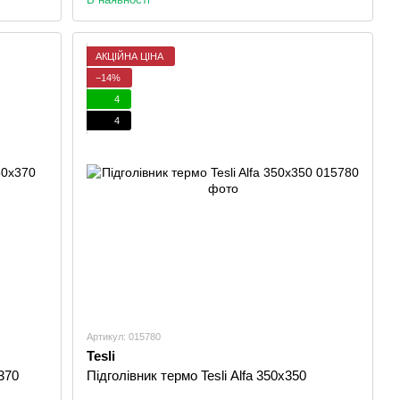
АКЦІЙНА ЦІНА
−14%
4
4
Артикул: 015780
Tesli
370
Підголівник термо Tesli Alfa 350х350