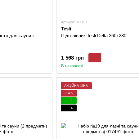
Артикул: 017110
Tesli
етр для сауни з
Підголівник Tesli Delta 360х280
1 568 грн
В наявності
АКЦІЙНА ЦІНА
−14%
4
4