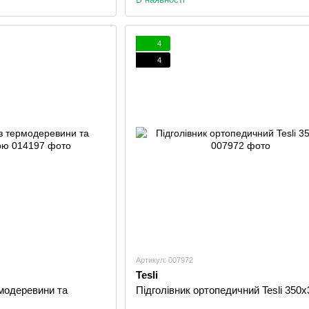
4
4
Артикул: 007972
Tesli
ермодеревини та
Підголівник ортопедичний Tesli 350х