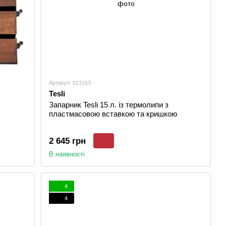
Артикул: 013153
Tesli
Запарник Tesli 15 л. із термолипи з
пластмасовою вставкою та кришкою
2 645 грн
В наявності
4
4