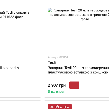
Артикул: 013154
Tesli
i в оправі з
Запарник Tesli 20 л. із термодеревин
пластмасовою вставкою з кришкою
2 907 грн
В наявності
АКЦІЙНА ЦІНА