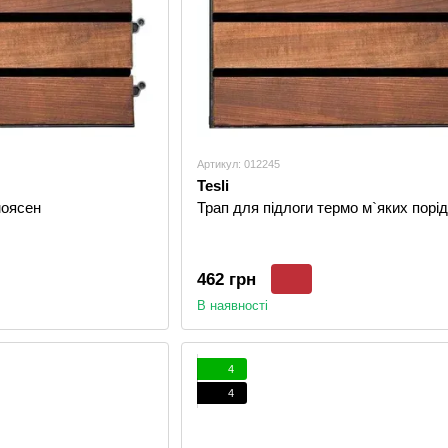
Артикул: 012245
Tesli
моясен
Трап для підлоги термо м`яких порід
462 грн
В наявності
4
4