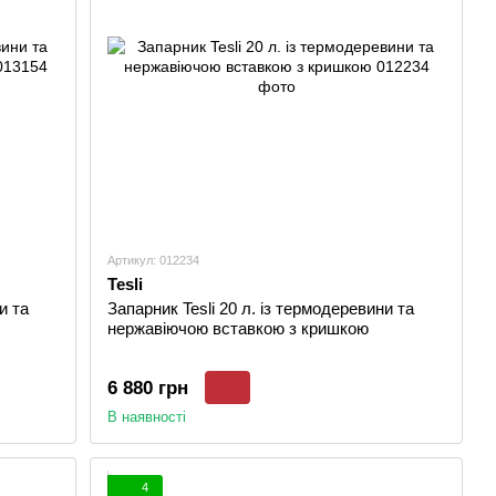
Артикул: 012234
Tesli
и та
Запарник Tesli 20 л. із термодеревини та
нержавіючою вставкою з кришкою
6 880 грн
В наявності
4