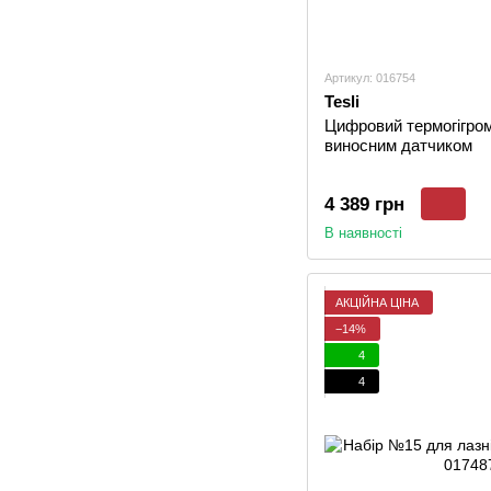
Артикул: 016754
Tesli
Цифровий термогігром
виносним датчиком
4 389 грн
В наявності
АКЦІЙНА ЦІНА
−14%
4
4