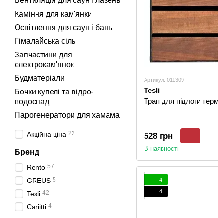
Вентиляція для саун і лазень
Каміння для кам'янки
Освітлення для саун і бань
Гімалайська сіль
Запчастини для
електрокам'янок
Будматеріали
Артикул: 011309
Tesli
Бочки купелі та відро-
Трап для підлоги тер
водоспад
Парогенератори для хамама
22
Акційна ціна
528 грн
В наявності
Бренд
57
Rento
5
4
GREUS
4
42
Tesli
4
Cariitti