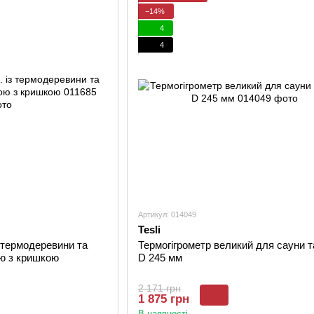
−14%
4
4
Артикул: 014049
Tesli
із термодеревини та
Термогігрометр великий для сауни т
ю з кришкою
D 245 мм
2 171 грн
1 875 грн
В наявності