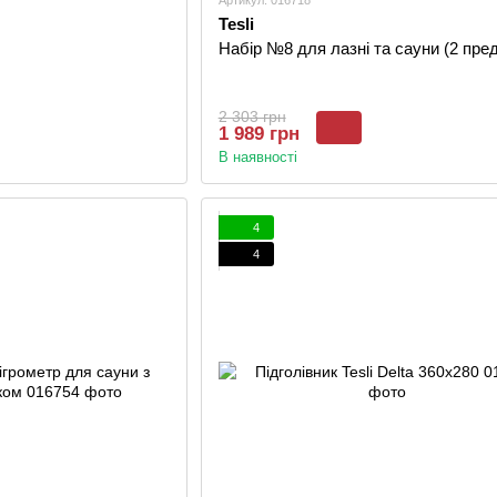
Артикул: 016718
Tesli
Набір №8 для лазні та сауни (2 пре
2 303 грн
1 989 грн
В наявності
4
4