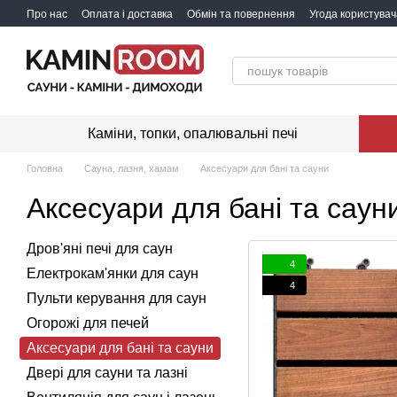
Перейти до основного контенту
Про нас
Оплата і доставка
Обмін та повернення
Угода користувач
Каміни, топки, опалювальні печі
Головна
Сауна, лазня, хамам
Аксесуари для бані та сауни
Аксесуари для бані та саун
Дров'яні печі для саун
4
Електрокам'янки для саун
4
Пульти керування для саун
Огорожі для печей
Аксесуари для бані та сауни
Двері для сауни та лазні