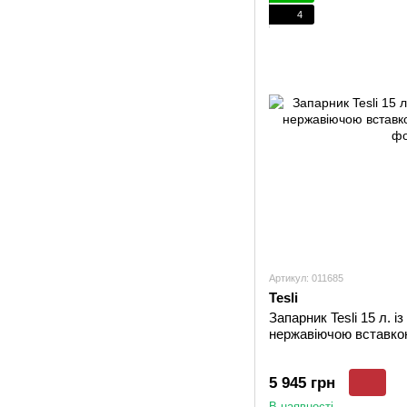
4
Артикул: 011685
Tesli
Запарник Tesli 15 л. 
нержавіючою вставко
5 945 грн
В наявності