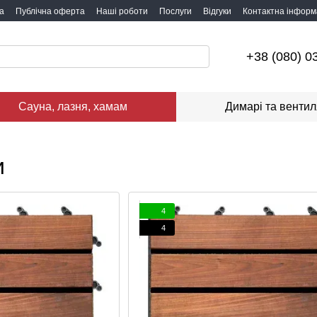
а
Публічна оферта
Наші роботи
Послуги
Відгуки
Контактна інформ
+38 (080) 0
Сауна, лазня, хамам
Димарі та вентил
и
4
4