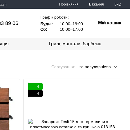
Порівняння
Бажання
Вхід
ація
Графік роботи:
33 89 06
Мій кошик
Будні:
10:00–19:00
Сб:
10:00–17:00
яція
Грилі, мангали, барбекю
Сортування:
за популярністю
4
4