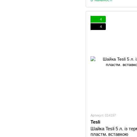
4
4
Артикул: 014197
Tesli
Шайка Tesli 5 л. із т
пластм. вставкою