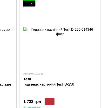
4
Артикул: 014346
Tesli
а лазні
Годинник настінний Tesli D-250
1 733 грн
В наявності