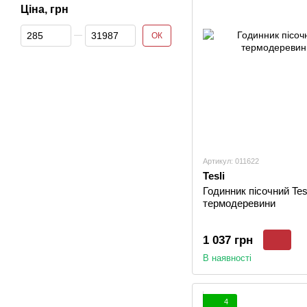
Ціна, грн
Від Ціна, грн
До Ціна, грн
ОК
Артикул: 011622
Tesli
Годинник пісочний Tesl
термодеревини
1 037 грн
В наявності
4