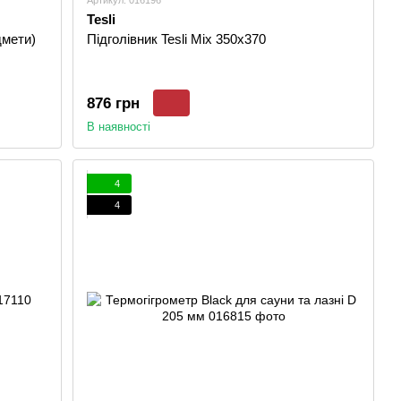
Артикул: 016196
Tesli
дмети)
Підголівник Tesli Mix 350х370
876 грн
В наявності
4
4