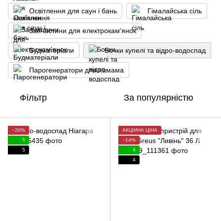
Освітлення для саун і бань
Гімалайська сіль
Запчастини для електрокам'янок
Будматеріали
Бочки купелі та відро-водоспад
Парогенератори для хамама
Фільтр
За популярністю
−20%
АКЦІЙНА ЦІНА
5
−14%
5
4
4