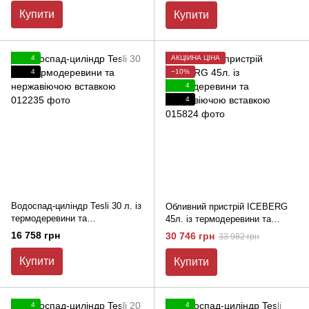
Купити
Купити
4
АКЦІЙНА ЦІНА
4
−10%
4
4
Водоспад-циліндр Tesli 30 л. із
Обливний пристрій ICEBERG
термодеревини та
45л. із термодеревини та
нержавіючою вставкою
нержавіючою вставкою
16 758 грн
30 746 грн
33 982 грн
Купити
Купити
4
4