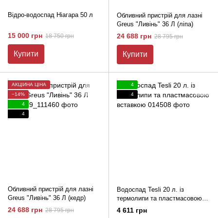
Відро-водоспад Ніагара 50 л
Обливний пристрій для лазні
Greus "Ливінь" 36 Л (ліпа)
15 000 грн
24 688 грн
18 750 грн
28 795 грн
Купити
Купити
АКЦІЙНА ЦІНА
4
−14%
4
4
4
Обливний пристрій для лазні
Водоспад Tesli 20 л. із
Greus "Ливінь" 36 Л (кедр)
термолипи та пластмасовою
вставкою
24 688 грн
4 611 грн
28 795 грн