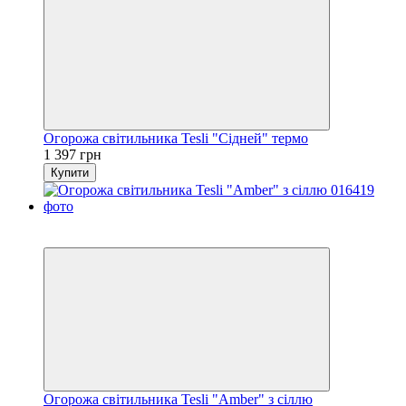
Огорожа світильника Tesli "Сідней" термо
1 397 грн
Купити
4
4
Огорожа світильника Tesli "Amber" з сіллю