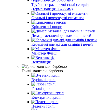
Труби з нержавіючої сталі сендвіч
(термоізоляція 30-35 мм)
Овальні і прямокутні елементи
Кріплення і опори
Димарі металеві для камінів і печей
Керамічні димарі для камінів і печей
Майстер Флеш
Вентиляція
Грилі, мангали, барбекю
Вугільні грилі
Газові грилі
Електричні грилі
Пелетні грилі