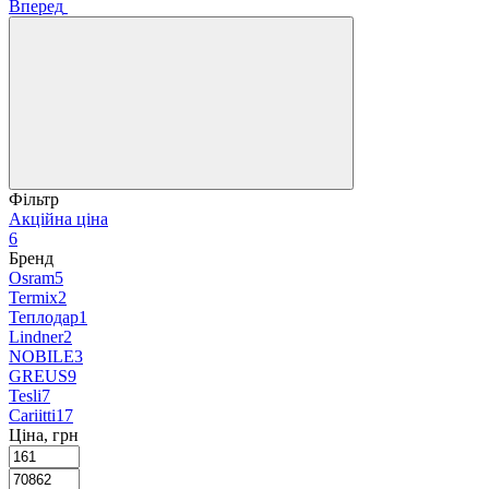
Вперед
Фільтр
Акційна ціна
6
Бренд
Osram
5
Termix
2
Теплодар
1
Lindner
2
NOBILE
3
GREUS
9
Tesli
7
Cariitti
17
Ціна, грн