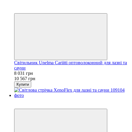
5
5
Світильник Unelma Cariitti оптоволоконний для лазні та
сауни
8 031 грн
10 567 грн
Купити
4
4