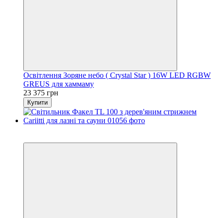
Освітлення Зоряне небо ( Crystal Star ) 16W LED RGBW
GREUS для хаммаму
23 375 грн
Купити
5
5