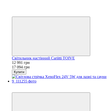
Акційна ціна
−24%
5
5
Світильник настінний Cariitti TOIVE
12 991 грн
17 094 грн
Купити
5
5