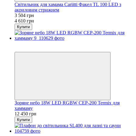
Світильник для хамама Cariitti Факел TL 100 LED з
акриловим стрижнем
3 504 грн
4 610 грн
Купити
4
4
Зоряне небо 18W LED RGBW CEP-200 Termix для
хаммаму
12 450 грн
Купити