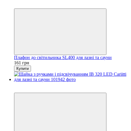
4
4
Плафон до світильника SL400 для лазні та сауни
161 грн
Купити
4
4