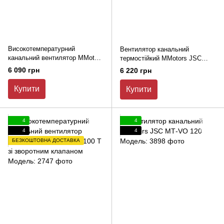
Високотемпературний
Вентилятор канальний
канальний вентилятор MMotors
термостійкий MMotors JSC
JSC VOK 135/100 Т
VOK 150/120Т +150°С зі
6 090 грн
6 220 грн
зворотним клапаном
Купити
Купити
4
4
4
4
БЕЗКОШТОВНА ДОСТАВКА