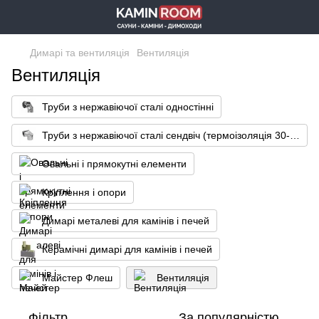
Димарі та вентиляція
Вентиляція
Вентиляція
Труби з нержавіючої сталі одностінні
Труби з нержавіючої сталі сендвіч (термоізоляція 30-35 мм)
Овальні і прямокутні елементи
Кріплення і опори
Димарі металеві для камінів і печей
Керамічні димарі для камінів і печей
Майстер Флеш
Вентиляція
Фільтр
За популярністю