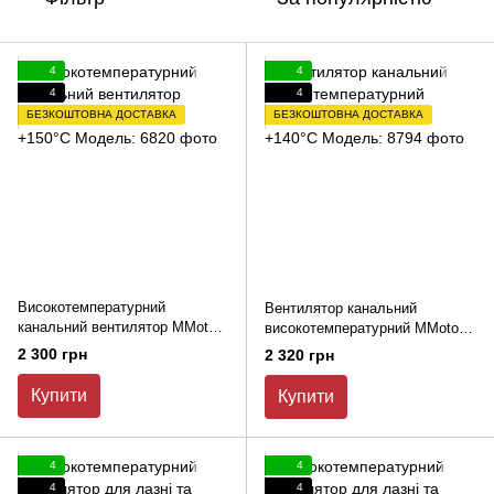
4
4
4
4
БЕЗКОШТОВНА ДОСТАВКА
БЕЗКОШТОВНА ДОСТАВКА
Високотемпературний
Вентилятор канальний
канальний вентилятор MMotors
високотемпературний MMotors
JSC VO 90 Т +150°С
JSC VO 100Т +140°С
2 300 грн
2 320 грн
Купити
Купити
4
4
4
4