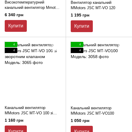
Високотемпературний
Вентилятор канальний
канальний вентилятор Mmotors
MMotors JSC МТ-VО 120
JSC VОК 135/100 Т зі
6 340 грн
1 195 грн
зворотним клапаном
Купити
Купити
4
4
4
4
Канальний вентилятор
Канальний вентилятор
MMotors JSC МТ-VО 100 зі
MMotors JSC МТ-VО100
зворотним клапаном
1 160 грн
1 050 грн
Купити
Купити