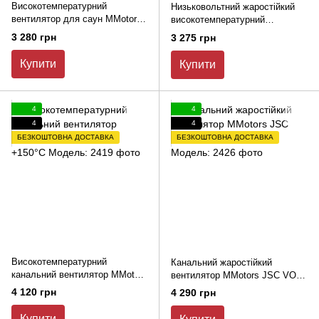
Високотемпературний
Низьковольтний жаростійкий
вентилятор для саун MMotors
високотемпературний
JSC ММ-S 120 круглий зі
вентилятор для саун MS LV
3 280 грн
3 275 грн
зворотним клапаном
100, 12 в, 105 м³/год, білий, зі
зворотним клапаном
Купити
Купити
4
4
4
4
БЕЗКОШТОВНА ДОСТАВКА
БЕЗКОШТОВНА ДОСТАВКА
Високотемпературний
Канальний жаростійкий
канальний вентилятор MMotors
вентилятор MMotors JSC VOK
JSC VO 150 Т +150°С
120/100 Т +150°С
4 120 грн
4 290 грн
Купити