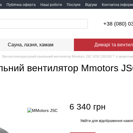
а
Публічна оферта
Наші роботи
Послуги
Відгуки
Контактна інформ
+38 (080) 0
Сауна, лазня, хамам
Димарі та вентил
Високотемпературний канальний вентилятор Mmotors JSC VОК 135/100 Т зі зворотн
ьний вентилятор Mmotors JSC
6 340 грн
Увійти
для відображення накоп
%