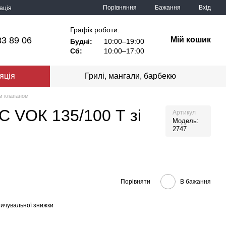
Порівняння
Бажання
Вхід
ація
Графік роботи:
33 89 06
Мій кошик
Будні:
10:00–19:00
Сб:
10:00–17:00
яція
Грилі, мангали, барбекю
им клапаном
 VОК 135/100 Т зі
Артикул
Модель:
2747
Порівняти
В бажання
ичувальної знижки