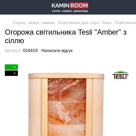
Сауна, лазня, хамам
Освітлення для саун і бань
Освітлення
Огорожа світильника Tesli "Amber" з
сіллю
Артикул:
016419
Написати відгук
4
4