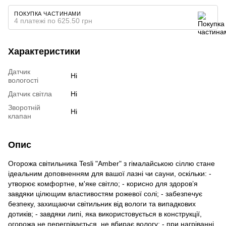
ПОКУПКА ЧАСТИНАМИ
4 платежі по 625.50 грн
Характеристики
Датчик
Ні
вологості
Датчик світла
Ні
Зворотній
Ні
клапан
Опис
Огорожа світильника Tesli "Amber" з гімалайською сіллю стане
ідеальним доповненням для вашої лазні чи сауни, оскільки: -
утворює комфортне, м'яке світло; - корисно для здоров’я
завдяки цілющим властивостям рожевої солі; - забезпечує
безпеку, захищаючи світильник від вологи та випадкових
дотиків; - завдяки липі, яка використовується в конструкції,
огорожа не перегрівається, не вбирає вологу; - при нагріванні