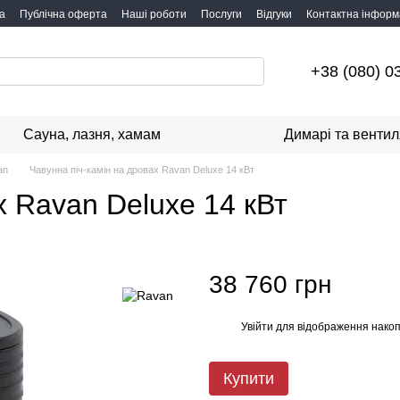
а
Публічна оферта
Наші роботи
Послуги
Відгуки
Контактна інформ
+38 (080) 0
Сауна, лазня, хамам
Димарі та вентил
an
Чавунна піч-камін на дровах Ravan Deluxe 14 кВт
х Ravan Deluxe 14 кВт
38 760 грн
Увійти
для відображення накоп
%
Купити