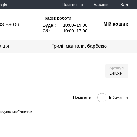
Порівняння
Бажання
Вхід
ація
Графік роботи:
33 89 06
Мій кошик
Будні:
10:00–19:00
Сб:
10:00–17:00
яція
Грилі, мангали, барбекю
Артикул
Deluxe
Порівняти
В бажання
ичувальної знижки