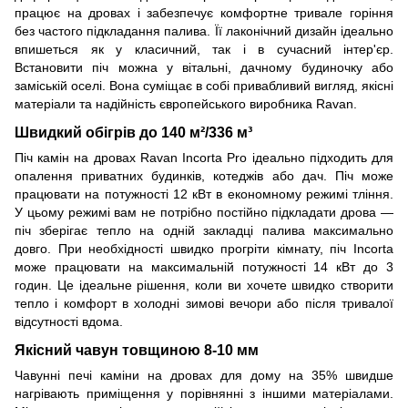
працює на дровах і забезпечує комфортне тривале горіння
без частого підкладання палива. Її лаконічний дизайн ідеально
впишеться як у класичний, так і в сучасний інтер'єр.
Встановити піч можна у вітальні, дачному будиночку або
заміській оселі. Вона суміщає в собі привабливий вигляд, якісні
матеріали та надійність європейського виробника Ravan.
Швидкий обігрів до 140 м²/336 м³
Піч камін на дровах Ravan Incorta Pro ідеально підходить для
опалення приватних будинків, котеджів або дач. Піч може
працювати на потужності 12 кВт в економному режимі тління.
У цьому режимі вам не потрібно постійно підкладати дрова —
піч зберігає тепло на одній закладці палива максимально
довго. При необхідності швидко прогріти кімнату, піч Incorta
може працювати на максимальній потужності 14 кВт до 3
годин. Це ідеальне рішення, коли ви хочете швидко створити
тепло і комфорт в холодні зимові вечори або після тривалої
відсутності вдома.
Якісний чавун товщиною 8-10 мм
Чавунні печі каміни на дровах для дому на 35% швидше
нагрівають приміщення у порівнянні з іншими матеріалами.