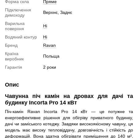
Форма скла
Пряме
Підключення
Верхнє, Заднє
димоходу
Варильна
Ні
поверхня
Водяний контур
Ні
Бренд
Ravan
Країна
Польща
виробник
Гарантія
2 роки
Опис
Чавунна піч камін на дровах для дачі та
будинку Incorta Pro 14 кВт
Піч-камін Ravan Incorta Pro 14 кВт — це потужне та
енергоефективне рішення для обігріву приватного будинку,
дачі чи заміського котеджу. Завдяки високоякісному чавуну, ця
модель має високу тепловіддачу, довговічність і стійкість до
деформацій. Вона здатна обігрівати приміщення до 140 м²,