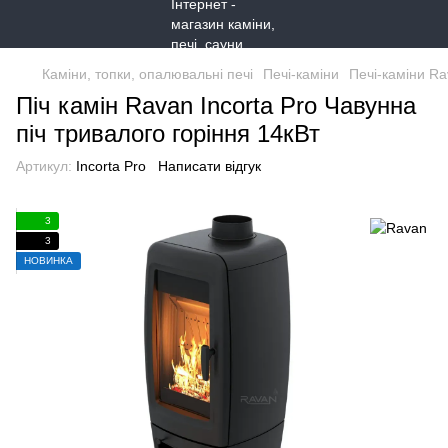
Каміни, топки, опалювальні печі
Печі-каміни
Печі-каміни R
Піч камін Ravan Incorta Pro Чавунна
піч тривалого горіння 14кВт
Артикул:
Incorta Pro
Написати відгук
3
3
НОВИНКА