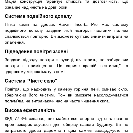
Міцна конструкція гарантує стійкість та довговічність, що
означає надійність на довгі роки.
Система подвійного допалу
Пічка камін на дровах Ravan Incorta Pro має систему
подвійного допалу, завдяки якій незгорілі частинки палива
спалюються повторно. Ви зможете суттєво знизити витрати на
опалення.
Підведення повітря ззовні
Завдяки підводу повітря з вулиці, піч горить, не забираючи
повітря з приміщення. Це сприяє кращій вентиляції та
здоровому мікроклімату в домі.
Система "Чисте скло"
Повітря, що надходить у камеру горіння печі, омиває скло,
зберігаючи його чистим. Тож ви зможете насолоджуватися
полум’ям, не витрачаючи час на часте чищення скла.
Висока ефективність
ККД 77.8% означає, що майже вся енергія від спалювання
дров використовується для обігріву вашого будинку. Ви не
витрачаєте дрова даремно і цим самим заощаджуєте на