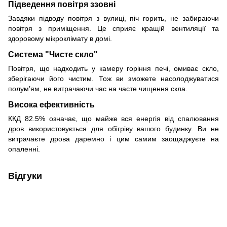
Підведення повітря ззовні
Завдяки підводу повітря з вулиці, піч горить, не забираючи
повітря з приміщення. Це сприяє кращій вентиляції та
здоровому мікроклімату в домі.
Система "Чисте скло"
Повітря, що надходить у камеру горіння печі, омиває скло,
зберігаючи його чистим. Тож ви зможете насолоджуватися
полум’ям, не витрачаючи час на часте чищення скла.
Висока ефективність
ККД 82.5% означає, що майже вся енергія від спалювання
дров використовується для обігріву вашого будинку. Ви не
витрачаєте дрова даремно і цим самим заощаджуєте на
опаленні.
Відгуки