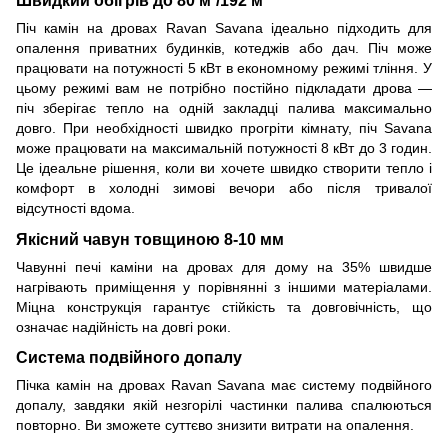
Піч камін на дровах Ravan Savana ідеально підходить для
опалення приватних будинків, котеджів або дач. Піч може
працювати на потужності 5 кВт в економному режимі тління. У
цьому режимі вам не потрібно постійно підкладати дрова —
піч зберігає тепло на одній закладці палива максимально
довго. При необхідності швидко прогріти кімнату, піч Savana
може працювати на максимальній потужності 8 кВт до 3 годин.
Це ідеальне рішення, коли ви хочете швидко створити тепло і
комфорт в холодні зимові вечори або після тривалої
відсутності вдома.
Якісний чавун товщиною 8-10 мм
Чавунні печі каміни на дровах для дому на 35% швидше
нагрівають приміщення у порівнянні з іншими матеріалами.
Міцна конструкція гарантує стійкість та довговічність, що
означає надійність на довгі роки.
Система подвійного допалу
Пічка камін на дровах Ravan Savana має систему подвійного
допалу, завдяки якій незгорілі частинки палива спалюються
повторно. Ви зможете суттєво знизити витрати на опалення.