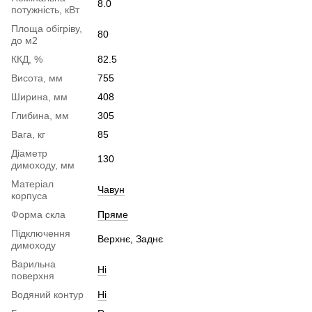
8.0
потужність, кВт
Площа обігріву,
80
до м2
ККД, %
82.5
Висота, мм
755
Ширина, мм
408
Глибина, мм
305
Вага, кг
85
Діаметр
130
димоходу, мм
Матеріал
Чавун
корпуса
Форма скла
Пряме
Підключення
Верхнє, Заднє
димоходу
Варильна
Ні
поверхня
Водяний контур
Ні