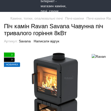
Каміни, топки, опалювальні печі
Печі-каміни
Печі-каміни R
Піч камін Ravan Savana Чавунна піч
тривалого горіння 8кВт
Артикул:
Savana
Написати відгук
3
3
НОВИНКА