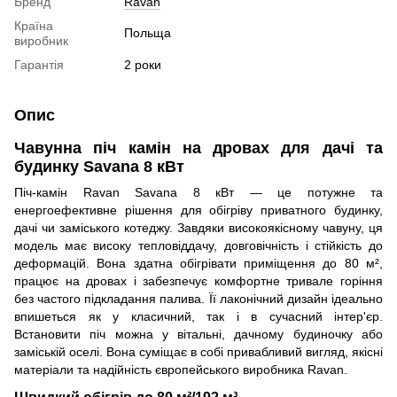
Бренд
Ravan
Країна
Польща
виробник
Гарантія
2 роки
Опис
Чавунна піч камін на дровах для дачі та
будинку Savana 8 кВт
Піч-камін Ravan Savana 8 кВт — це потужне та
енергоефективне рішення для обігріву приватного будинку,
дачі чи заміського котеджу. Завдяки високоякісному чавуну, ця
модель має високу тепловіддачу, довговічність і стійкість до
деформацій. Вона здатна обігрівати приміщення до 80 м²,
працює на дровах і забезпечує комфортне тривале горіння
без частого підкладання палива. Її лаконічний дизайн ідеально
впишеться як у класичний, так і в сучасний інтер'єр.
Встановити піч можна у вітальні, дачному будиночку або
заміській оселі. Вона суміщає в собі привабливий вигляд, якісні
матеріали та надійність європейського виробника Ravan.
Швидкий обігрів до 80 м²/192 м³