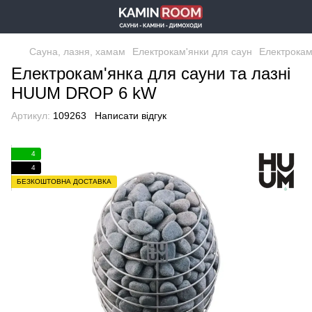
Сауна, лазня, хамам
Електрокам'янки для саун
Електрокам
Електрокам'янка для сауни та лазні
HUUM DROP 6 kW
Артикул:
109263
Написати відгук
4
4
БЕЗКОШТОВНА ДОСТАВКА