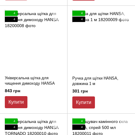
4
4
4
4
Універсальна щітка для
Ручка для щітки HANSA,
чищення димоходу HANSA
довжина 1 м
843 грн
301 грн
Купити
Купити
4
4
4
4