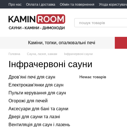
Перейти до основного контенту
Про нас
Оплата і доставка
Обмін та повернення
Угода користувач
Каміни, топки, опалювальні печі
Головна
Сауна, лазня, хамам
Інфрачервоні сауни
Інфрачервоні сауни
Дров'яні печі для саун
Немає товарів
Електрокам'янки для саун
Пульти керування для саун
Огорожі для печей
Аксесуари для бані та сауни
Двері для сауни та лазні
Вентиляція для саун і лазень