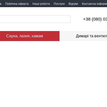
а
Публічна оферта
Наші роботи
Послуги
Відгуки
Контактна інформ
+38 (080) 0
Сауна, лазня, хамам
Димарі та вентил