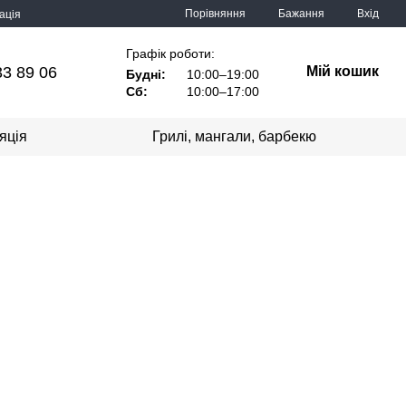
Порівняння
Бажання
Вхід
ація
Графік роботи:
33 89 06
Мій кошик
Будні:
10:00–19:00
Сб:
10:00–17:00
яція
Грилі, мангали, барбекю