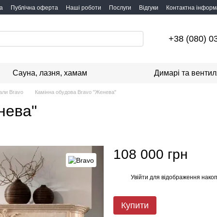
а
Публічна оферта
Наші роботи
Послуги
Відгуки
Контактна інформ
+38 (080) 0
Сауна, лазня, хамам
Димарі та вентил
али Bravo
Камінна обудова Bravo "Женева"
нева"
108 000 грн
Увійти
для відображення накоп
%
Купити