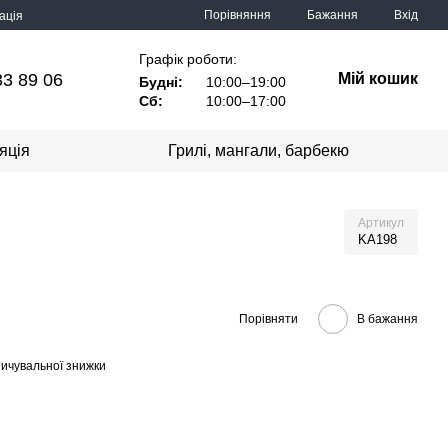
Порівняння
Бажання
Вхід
ація
Графік роботи:
33 89 06
Мій кошик
Будні:
10:00–19:00
Сб:
10:00–17:00
яція
Грилі, мангали, барбекю
Артикул
KA198
Порівняти
В бажання
ичувальної знижки