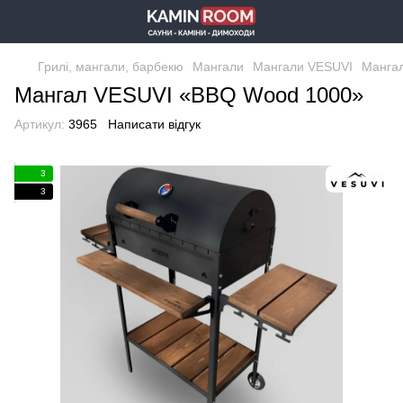
Грилі, мангали, барбекю
Мангали
Мангали VESUVI
Манга
Мангал VESUVI «BBQ Wood 1000»
Артикул:
3965
Написати відгук
3
3