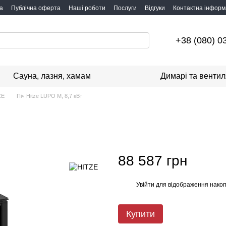
а
Публічна оферта
Наші роботи
Послуги
Відгуки
Контактна інформ
+38 (080) 0
Сауна, лазня, хамам
Димарі та вентил
ZE
Піч Hitze LUPO M, 8,7 кВт
88 587 грн
Увійти
для відображення накоп
%
Купити