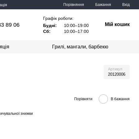
Порівняння
Бажання
Вхід
ація
Графік роботи:
33 89 06
Мій кошик
Будні:
10:00–19:00
Сб:
10:00–17:00
яція
Грилі, мангали, барбекю
Артикул
20120006
Порівняти
В бажання
ичувальної знижки