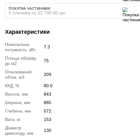
ПОКУПКА ЧАСТИНАМИ
5 платежів по 22 790.80 грн
Характеристики
Номінальна
7.3
потужність, кВт
Площа обігріву,
75
до м2
Опалюваний
209
об'єм, м3
ККД, %
80.0
Висота, мм
843
Ширина, мм
885
Глибина, мм
572
Вага, кг
153
Діаметр
130
димоходу, мм