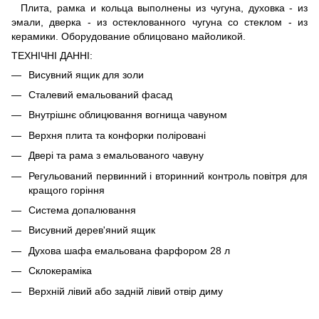
Плита, рамка и кольца выполнены из чугуна, духовка - из
эмали, дверка - из остеклованного чугуна со стеклом - из
керамики. Оборудование облицовано майоликой.
ТЕХНІЧНІ ДАННІ:
Висувний ящик для золи
Сталевий емальований фасад
Внутрішнє облицювання вогнища чавуном
Верхня плита та конфорки поліровані
Двері та рама з емальованого чавуну
Регульований первинний і вторинний контроль повітря для
кращого горіння
Система допалювання
Висувний дерев'яний ящик
Духова шафа емальована фарфором 28 л
Склокераміка
Верхній лівий або задній лівий отвір диму