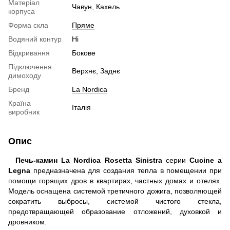
Матеріал
Чавун, Кахель
корпуса
Форма скла
Пряме
Водяний контур
Ні
Відкривання
Бокове
Підключення
Верхнє, Заднє
димоходу
Бренд
La Nordica
Країна
Італія
виробник
Опис
Печь-камин La Nordica Rosetta Sinistra
серии
Cucine a
Legna
предназначена для создания тепла в помещении при
помощи горящих дров в квартирах, частных домах и отелях.
Модель оснащена системой третичного дожига, позволяющей
сократить выбросы, системой чистого стекла,
предотвращающей образование отложений, духовкой и
дровником.