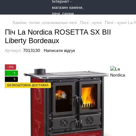
Каміни, топки, опалювальні печі
Печі - кухні
Печі - кухні La 
Піч La Nordica ROSETTA SX BII
Liberty Bordeaux
Артикул:
7013130
Написати відгук
−5%
5
5
БЕЗКОШТОВНА ДОСТАВКА