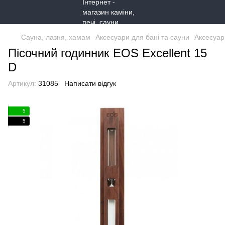
Сауна, лазня, хамам
Аксесуари для бані та сауни
Аксесуар
Пісочний годинник EOS Excellent 15
D
Артикул:
31085
Написати відгук
5
5