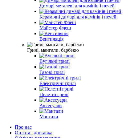
Димарі металеві для камінів і печей
Керамічні димарі для камінів і печей
Майстер Флеш
Вентиляція
Грилі, мангали, барбекю
Вугільні грилі
Газові грилі
Електричні грилі
Пелетні грилі
Аксесуари
Мангали
Про нас
Оплата і доставка