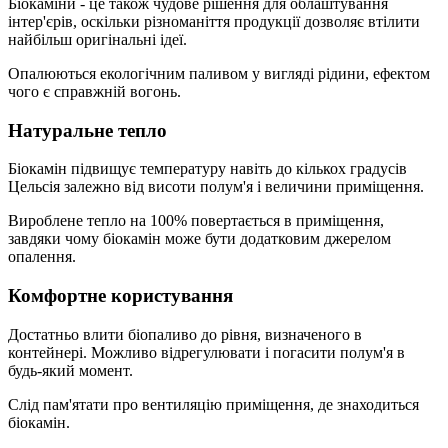
Біокаміни - це також чудове рішення для облаштування
інтер'єрів, оскільки різноманіття продукції дозволяє втілити
найбільш оригінальні ідеї.
Опалюються екологічним паливом у вигляді рідини, ефектом
чого є справжній вогонь.
Натуральне тепло
Біокамін підвищує температуру навіть до кількох градусів
Цельсія залежно від висоти полум'я і величини приміщення.
Вироблене тепло на 100% повертається в приміщення,
завдяки чому біокамін може бути додатковим джерелом
опалення.
Комфортне користування
Достатньо влити біопаливо до рівня, визначеного в
контейнері. Можливо відрегулювати і погасити полум'я в
будь-який момент.
Слід пам'ятати про вентиляцію приміщення, де знаходиться
біокамін.