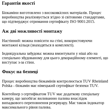
Гарантія якості
Біокаміни виготовлено з високоякісних матеріалів. Процес
виробництва реалізовується згідно зі світовими стандартами,
що підтверджує отримання сертифікату ISO 9001:2015.
Аж дві можливості монтажу
Настінний: можна повісити на стіні, використовуючи
монтажні кільця (знаходяться в комплекті).
Індивідуальна забудова: можна вмонтувати у ніші або на
спеціально збудованому для цього декораційному елементі, що
виступає з-за стіни.
Фокус на безпеці
Процес виробництва біокамінів контролюється TUV Rheinland
Polska - біокамін має німецький сертифікат безпеки TUV.
Контейнер з сертифікатом TUV має додаткову спеціальну
камеру, що запобігає виливанню палива внаслідок
випадкового переповнення резервуару. Має також індикатор
максимального рівня палива.