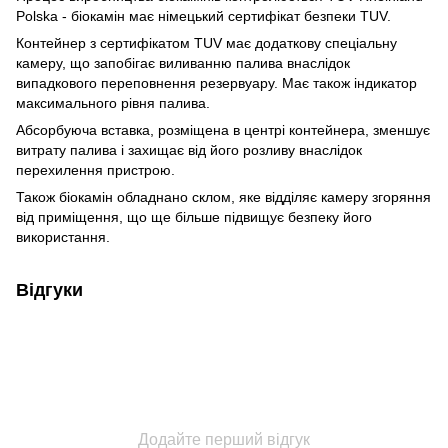
Polska - біокамін має німецький сертифікат безпеки TUV.
Контейнер з сертифікатом TUV має додаткову спеціальну
камеру, що запобігає виливанню палива внаслідок
випадкового переповнення резервуару. Має також індикатор
максимального рівня палива.
Абсорбуюча вставка, розміщена в центрі контейнера, зменшує
витрату палива і захищає від його розливу внаслідок
перехилення пристрою.
Також біокамін обладнано склом, яке відділяє камеру згоряння
від приміщення, що ще більше підвищує безпеку його
використання.
Відгуки
Додайте перший відгук