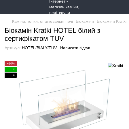
Каміни, топки, опалювальні печі
Біокаміни
Біокаміни Kratki
Біокамін Kratki HOTEL білий з
сертифікатом TUV
Артикул:
HOTEL/BIALY/TUV
Написати відгук
−10%
4
4