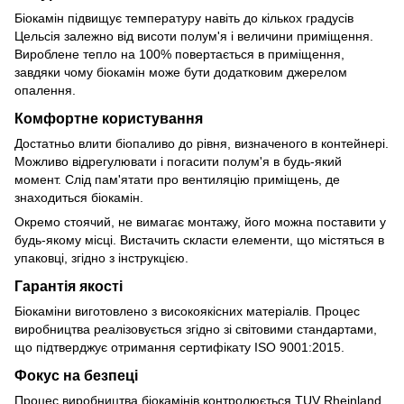
Біокамін підвищує температуру навіть до кількох градусів
Цельсія залежно від висоти полум'я і величини приміщення.
Вироблене тепло на 100% повертається в приміщення,
завдяки чому біокамін може бути додатковим джерелом
опалення.
Комфортне користування
Достатньо влити біопаливо до рівня, визначеного в контейнері.
Можливо відрегулювати і погасити полум'я в будь-який
момент. Слід пам'ятати про вентиляцію приміщень, де
знаходиться біокамін.
Окремо стоячий, не вимагає монтажу, його можна поставити у
будь-якому місці. Вистачить скласти елементи, що містяться в
упаковці, згідно з інструкцією.
Гарантія якості
Біокаміни виготовлено з високоякісних матеріалів. Процес
виробництва реалізовується згідно зі світовими стандартами,
що підтверджує отримання сертифікату ISO 9001:2015.
Фокус на безпеці
Процес виробництва біокамінів контролюється TUV Rheinland