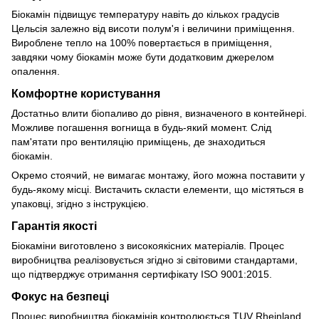
Біокамін підвищує температуру навіть до кількох градусів
Цельсія залежно від висоти полум'я і величини приміщення.
Вироблене тепло на 100% повертається в приміщення,
завдяки чому біокамін може бути додатковим джерелом
опалення.
Комфортне користування
Достатньо влити біопаливо до рівня, визначеного в контейнері.
Можливе погашення вогнища в будь-який момент. Слід
пам'ятати про вентиляцію приміщень, де знаходиться
біокамін.
Окремо стоячий, не вимагає монтажу, його можна поставити у
будь-якому місці. Вистачить скласти елементи, що містяться в
упаковці, згідно з інструкцією.
Гарантія якості
Біокаміни виготовлено з високоякісних матеріалів. Процес
виробництва реалізовується згідно зі світовими стандартами,
що підтверджує отримання сертифікату ISO 9001:2015.
Фокус на безпеці
Процес виробництва біокамінів контролюється TUV Rheinland