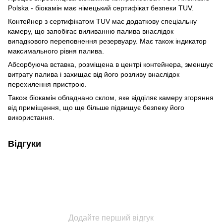
Polska - біокамін має німецький сертифікат безпеки TUV.
Контейнер з сертифікатом TUV має додаткову спеціальну
камеру, що запобігає виливанню палива внаслідок
випадкового переповнення резервуару. Має також індикатор
максимального рівня палива.
Абсорбуюча вставка, розміщена в центрі контейнера, зменшує
витрату палива і захищає від його розливу внаслідок
перехилення пристрою.
Також біокамін обладнано склом, яке відділяє камеру згоряння
від приміщення, що ще більше підвищує безпеку його
використання.
Відгуки
Додайте перший відгук