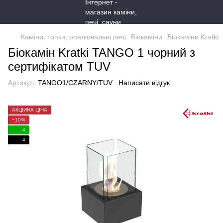
Каміни, топки, опалювальні печі
Біокаміни
Біокаміни Kratki
Біокамін Kratki TANGO 1 чорний з
сертифікатом TUV
Артикул:
TANGO1/CZARNY/TUV
Написати відгук
АКЦІЙНА ЦІНА
−10%
4
4