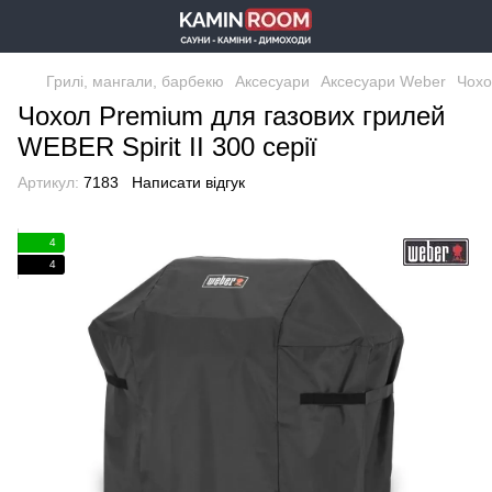
Грилі, мангали, барбекю
Аксесуари
Аксесуари Weber
Чохо
Чохол Premium для газових грилей
WEBER Spirit II 300 серії
Артикул:
7183
Написати відгук
4
4