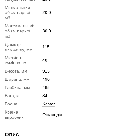
Мінімальний
об'єм парної,
20.0
м3
Максимальний
об'єм парної,
30.0
м3
Діаметр
115
димоходу, мм
Місткість
40
каміння, кг
Висота, мм
915
Ширина, мм
490
Глибина, мм
485
Вага, кг
84
Бренд
Kastor
Країна
Фінляндія
виробник
Опис