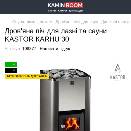
Сауна, лазня, хамам
Дров'яні печі для саун
Дров'яні печі д
Дров'яна піч для лазні та сауни
KASTOR КARHU 30
Артикул:
108377
Написати відгук
4
4
БЕЗКОШТОВНА ДОСТАВКА