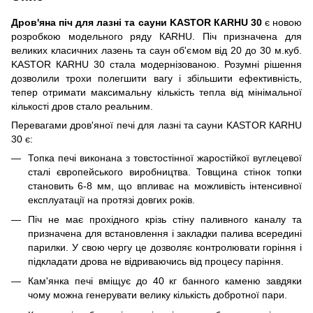
Дров'яна піч для лазні та сауни KASTOR КARHU 30
є новою
розробкою модельного ряду КARHU. Піч призначена для
великих класичних лазень та саун об'ємом від 20 до 30 м.куб.
KASTOR КARHU 30 стала модернізованою. Розумні рішення
дозволили трохи полегшити вагу і збільшити ефективність,
тепер отримати максимальну кількість тепла від мінімальної
кількості дров стало реальним.
Перевагами дров'яної печі для лазні та сауни KASTOR КARHU
30 є:
Топка печі виконана з товстостінної жаростійкої вуглецевої
сталі європейського виробництва. Товщина стінок топки
становить 6-8 мм, що впливає на можливість інтенсивної
експлуатації на протязі довгих років.
Піч не має прохідного крізь стіну паливного каналу та
призначена для встановлення і закладки палива всередині
парилки. У свою чергу це дозволяє контролювати горіння і
підкладати дрова не відриваючись від процесу паріння.
Кам'янка печі вміщує до 40 кг банного каменю завдяки
чому можна генерувати велику кількість добротної пари.