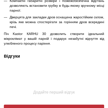
Компактні габаритні розміри і пожежобезпечна відстань
дозволяють встановити грубку в будь-якому зручному місці
парної.
Дверцята для закладки дров оснащена жаростійким склом,
крізь яке можна спостерігати за горінням дров всередині
печі.
Піч Kastor КARHU 30 дозволить створити ідеальний
мікроклімат у вашій парній і подарує незабутні відчуття від
улюбленого процесу паріння.
Відгуки
Додайте перший відгук