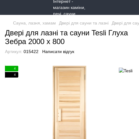
Сауна, лазня, хамам
Двері для сауни та лазні
Двері для сау
Двері для лазні та сауни Tesli Глуха
Зебра 2000 х 800
Артикул:
015422
Написати відгук
4
4