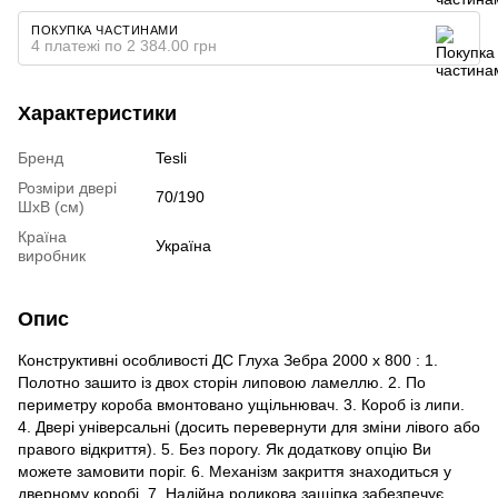
ПОКУПКА ЧАСТИНАМИ
4 платежі по 2 384.00 грн
Характеристики
Бренд
Tesli
Розміри двері
70/190
ШхВ (см)
Країна
Україна
виробник
Опис
Конструктивні особливості ДС Глуха Зебра 2000 х 800 : 1.
Полотно зашито із двох сторін липовою ламеллю. 2. По
периметру короба вмонтовано ущільнювач. 3. Короб із липи.
4. Двері універсальні (досить перевернути для зміни лівого або
правого відкриття). 5. Без порогу. Як додаткову опцію Ви
можете замовити поріг. 6. Механізм закриття знаходиться у
дверному коробі. 7. Надійна роликова защіпка забезпечує