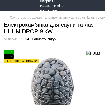
Сауна, лазня, хамам
Електрокам'янки для саун
Електрокам
Електрокам'янка для сауни та лазні
HUUM DROP 9 kW
Артикул:
109264
Написати відгук
4
4
БЕЗКОШТОВНА ДОСТАВКА