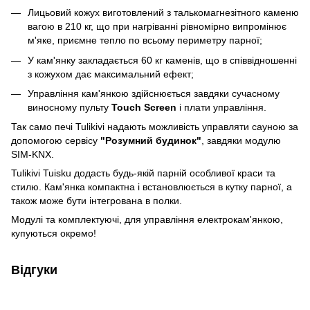
Лицьовий кожух виготовлений з талькомагнезітного каменю
вагою в 210 кг, що при нагріванні рівномірно випромінює
м'яке, приємне тепло по всьому периметру парної;
У кам'янку закладається 60 кг каменів, що в співвідношенні
з кожухом дає максимальний ефект;
Управління кам'янкою здійснюється завдяки сучасному
виносному пульту
Touch Screen
і плати управління.
Так само печі Tulikivi надають можливість управляти сауною за
допомогою сервісу
"Розумний будинок"
, завдяки модулю
SIM-KNX.
Tulikivi Tuisku додасть будь-якій парній особливої краси та
стилю. Кам'янка компактна і встановлюється в кутку парної, а
також може бути інтегрована в полки.
Модулі та комплектуючі, для управління електрокам'янкою,
купуються окремо!
Відгуки