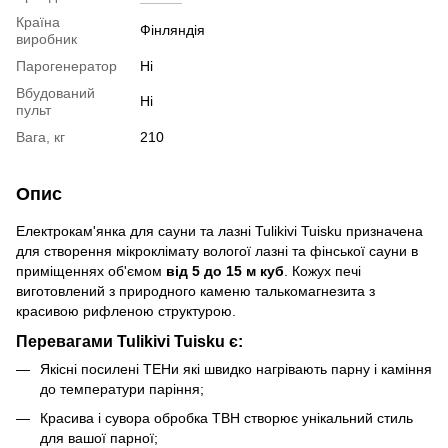
Країна
Фінляндія
виробник
Парогенератор
Ні
Вбудований
Ні
пульт
Вага, кг
210
Опис
Електрокам'янка для сауни та лазні Tulikivi Tuisku призначена
для створення мікроклімату вологої лазні та фінської сауни в
приміщеннях об'ємом
від 5 до 15 м куб
. Кожух печі
виготовлений з природного каменю талькомагнезита з
красивою рифленою структурою.
Перевагами Tulikivi Tuisku є:
Якісні посилені ТЕНи які швидко нагрівають парну і каміння
до температури паріння;
Красива і сувора обробка TBH створює унікальний стиль
для вашої парної;