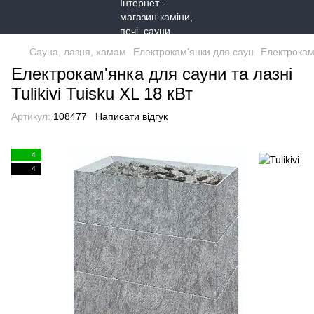
Сауна, лазня, хамам
Електрокам'янки для саун
Електрокам'
Електрокам'янка для сауни та лазні
Tulikivi Tuisku XL 18 кВт
Артикул:
108477
Написати відгук
4
4