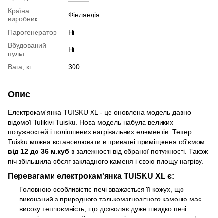
Країна
Фінляндія
виробник
Парогенератор
Ні
Вбудований
Ні
пульт
Вага, кг
300
Опис
Електрокам'янка TUISKU XL - це оновлена модель давно
відомої Tulikivi Tuisku. Нова модель набула великих
потужностей і поліпшених нагрівальних елементів. Тепер
Tuisku можна встановлювати в приватні приміщення об'ємом
від 12 до 36 м.куб
в залежності від обраної потужності. Також
піч збільшила обсяг закладного каменя і свою площу нагріву.
Перевагами електрокам'янка TUISKU XL є:
Головною особливістю печі вважається її кожух, що
виконаний з природного талькомагнезітного каменю має
високу теплоємність, що дозволяє дуже швидко печі