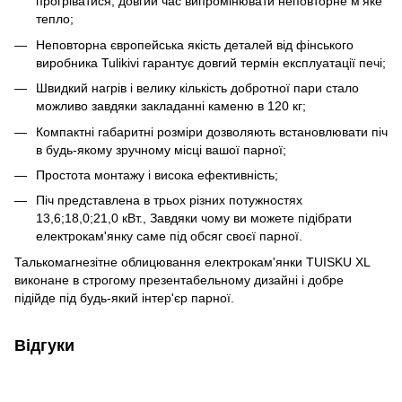
прогріватися, довгий час випромінювати неповторне м'яке
тепло;
Неповторна європейська якість деталей від фінського
виробника Tulikivi гарантує довгий термін експлуатації печі;
Швидкий нагрів і велику кількість добротної пари стало
можливо завдяки закладанні каменю в 120 кг;
Компактні габаритні розміри дозволяють встановлювати піч
в будь-якому зручному місці вашої парної;
Простота монтажу і висока ефективність;
Піч представлена в трьох різних потужностях
13,6;18,0;21,0 кВт., Завдяки чому ви можете підібрати
електрокам'янку саме під обсяг своєї парної.
Талькомагнезітне облицювання електрокам'янки TUISKU XL
виконане в строгому презентабельному дизайні і добре
підійде під будь-який інтер'єр парної.
Відгуки