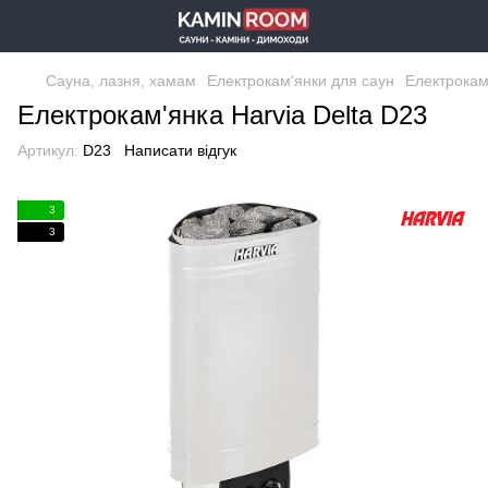
Сауна, лазня, хамам
Електрокам'янки для саун
Електрокам
Електрокам'янка Harvia Delta D23
Артикул:
D23
Написати відгук
3
3