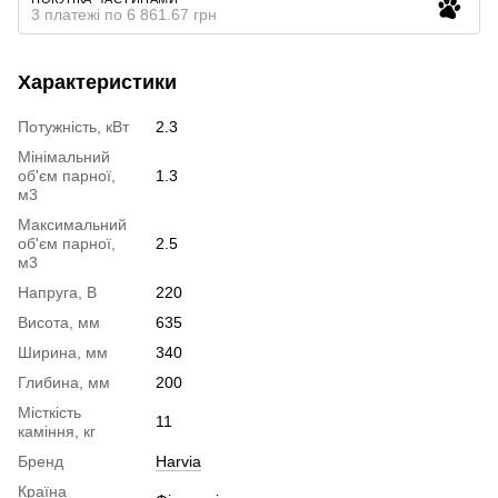
3 платежі по 6 861.67 грн
Характеристики
Потужність, кВт
2.3
Мінімальний
об'єм парної,
1.3
м3
Максимальний
об'єм парної,
2.5
м3
Напруга, В
220
Висота, мм
635
Ширина, мм
340
Глибина, мм
200
Місткість
11
каміння, кг
Бренд
Harvia
Країна