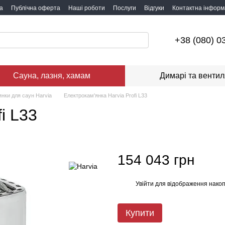
а
Публічна оферта
Наші роботи
Послуги
Відгуки
Контактна інформ
+38 (080) 0
Сауна, лазня, хамам
Димарі та вентил
янки для саун Harvia
Електрокам'янка Harvia Profi L33
i L33
154 043 грн
Увійти
для відображення накоп
%
Купити