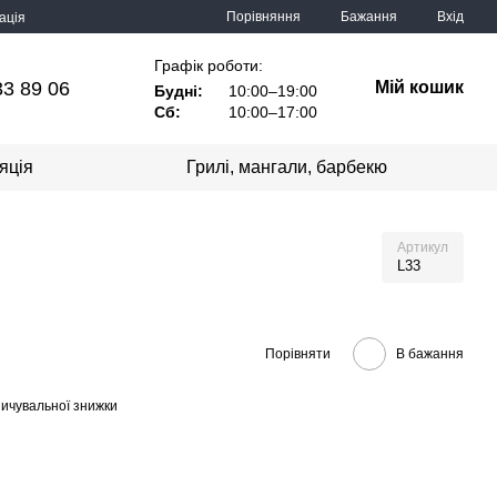
Порівняння
Бажання
Вхід
ація
Графік роботи:
33 89 06
Мій кошик
Будні:
10:00–19:00
Сб:
10:00–17:00
яція
Грилі, мангали, барбекю
Артикул
L33
Порівняти
В бажання
ичувальної знижки