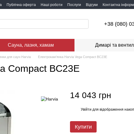
а
Публічна оферта
Наші роботи
Послуги
Відгуки
Контактна інформ
+38 (080) 0
Сауна, лазня, хамам
Димарі та вентил
янки для саун Harvia
Електрокам'янка Harvia Vega Compact BC23E
ga Compact BC23E
14 043 грн
Увійти
для відображення накоп
%
Купити