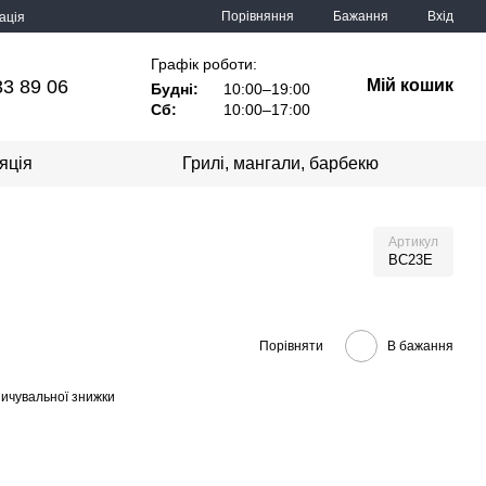
Порівняння
Бажання
Вхід
ація
Графік роботи:
33 89 06
Мій кошик
Будні:
10:00–19:00
Сб:
10:00–17:00
яція
Грилі, мангали, барбекю
Артикул
BC23E
Порівняти
В бажання
ичувальної знижки