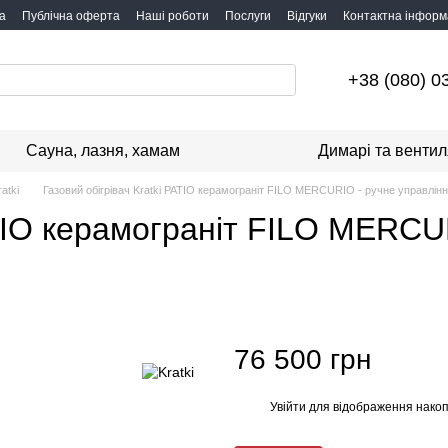
а
Публічна оферта
Наші роботи
Послуги
Відгуки
Контактна інформ
+38 (080) 0
Сауна, лазня, хамам
Димарі та вентил
atki
Газовий обігрівач Kratki PATIO керамограніт FILO MERCURIO - ручне управлін
ATIO керамограніт FILO MERCU
76 500 грн
Увійти
для відображення накоп
%