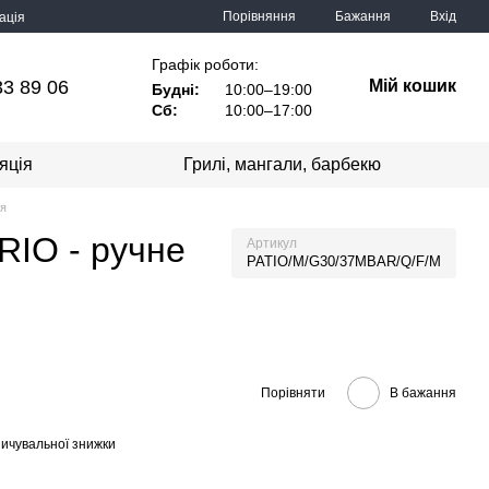
Порівняння
Бажання
Вхід
ація
Графік роботи:
33 89 06
Мій кошик
Будні:
10:00–19:00
Сб:
10:00–17:00
яція
Грилі, мангали, барбекю
ня
RIO - ручне
Артикул
PATIO/M/G30/37MBAR/Q/F/M
Порівняти
В бажання
ичувальної знижки