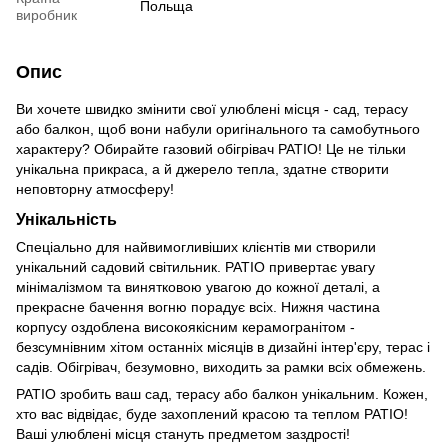
Польща
виробник
Опис
Ви хочете швидко змінити свої улюблені місця - сад, терасу
або балкон, щоб вони набули оригінального та самобутнього
характеру? Обирайте газовий обігрівач PATIO! Це не тільки
унікальна прикраса, а й джерело тепла, здатне створити
неповторну атмосферу!
Унікальність
Спеціально для найвимогливіших клієнтів ми створили
унікальний садовий світильник. PATIO привертає увагу
мінімалізмом та винятковою увагою до кожної деталі, а
прекрасне бачення вогню порадує всіх. Нижня частина
корпусу оздоблена високоякісним керамогранітом -
безсумнівним хітом останніх місяців в дизайні інтер'єру, терас і
садів. Обігрівач, безумовно, виходить за рамки всіх обмежень.
PATIO зробить ваш сад, терасу або балкон унікальним. Кожен,
хто вас відвідає, буде захоплений красою та теплом PATIO!
Ваші улюблені місця стануть предметом заздрості!