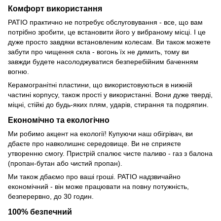
Комфорт використання
PATIO практично не потребує обслуговування - все, що вам
потрібно зробити, це встановити його у вибраному місці. І це
дуже просто завдяки встановленим колесам. Ви також можете
забути про чищення скла - вогонь їх не димить, тому ви
завжди будете насолоджуватися безперебійним баченням
вогню.
Керамогранітні пластини, що використовуються в нижній
частині корпусу, також прості у використанні. Вони дуже тверді,
міцні, стійкі до будь-яких плям, ударів, стирання та подряпин.
Економічно та екологічно
Ми робимо акцент на екології! Купуючи наш обігрівач, ви
дбаєте про навколишнє середовище. Ви не сприяєте
утворенню смогу. Пристрій спалює чисте паливо - газ з балона
(пропан-бутан або чистий пропан).
Ми також дбаємо про ваші гроші. PATIO надзвичайно
економічний - він може працювати на повну потужність,
безперервно, до 30 годин.
100% безпечний