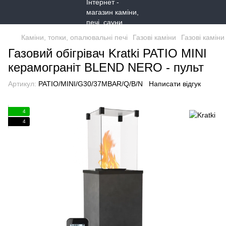
Каміни, топки, опалювальні печі
Газові каміни
Газові каміни 
Газовий обігрівач Kratki PATIO MINI
керамограніт BLEND NERO - пульт
Артикул:
PATIO/MINI/G30/37MBAR/Q/B/N
Написати відгук
4
4