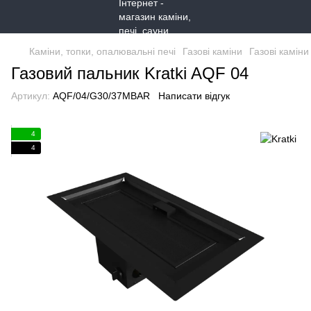
Каміни, топки, опалювальні печі
Газові каміни
Газові каміни 
Газовий пальник Kratki AQF 04
Артикул:
AQF/04/G30/37MBAR
Написати відгук
4
4