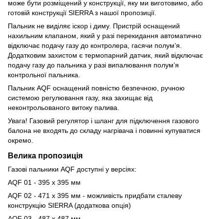
може бути розміщений у конструкції, яку ми виготовимо, або
готовій конструкції SIERRA з нашої пропозиції.
Пальник не виділяє іскор і диму. Пристрій оснащений
нахильним клапаном, який у разі перекидання автоматично
відключає подачу газу до контролера, гасячи полум’я.
Додатковим захистом є термопарний датчик, який відключає
подачу газу до пальника у разі випалювання полум’я
контрольної пальника.
Пальник AQF оснащений повністю безпечною, ручною
системою регулювання газу, яка захищає від
неконтрольованого витоку палива.
Увага! Газовий регулятор і шланг для підключення газового
балона не входять до складу нагрівача і повинні купуватися
окремо.
Велика пропозиція
Газові пальники AQF доступні у версіях:
АQF 01 - 395 x 395 мм
АQF 02 - 471 x 395 мм - можливість придбати сталеву
конструкцію SIERRA (додаткова опція)
АQF 03 - 487 x 487 мм