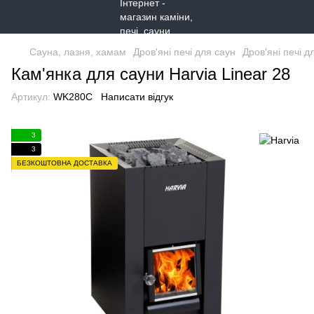
Сауна, лазня, хамам
Дров'яні печі для саун
Дров'яні печі д
Кам'янка для сауни Harvia Linear 28
Артикул:
WK280С
Написати відгук
3
3
БЕЗКОШТОВНА ДОСТАВКА