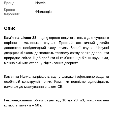
Бренд
Harvia
Країна
Фінляндія
виробник
Опис
Кам'янка Linear 28
– це джерело пекучого тепла для чудового
паріння в маленьких саунах. Простий, аскетичний дизайн
доповнює непідвладний часу стиль Вашої сауни. Чавунні
дверцята зі склом дозволяють теплому світлу вогню доповнити
природне світло. Щоб зробити ці кам'янки ще більш зручними,
можна змінити сторону відкривання дверцят.
Кам'янки Harvia нагрівають сауну швидко і ефективно завдяки
особливій конструкції топки. Кам'янки повністю відповідають
вимогам до маркування знаком CE.
Рекомендований об'єм сауни від 10 до 28 м3, максимальна
кількість каменів – 50 кг.