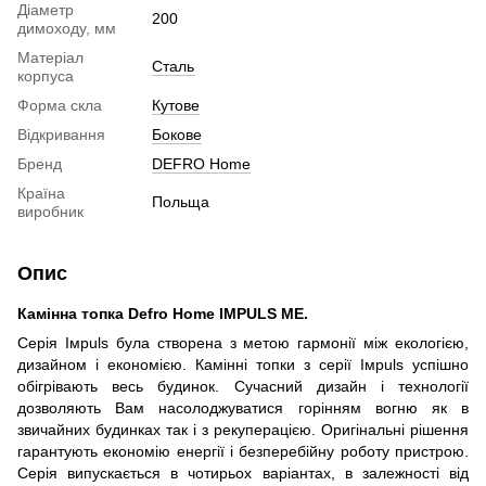
Діаметр
200
димоходу, мм
Матеріал
Сталь
корпуса
Форма скла
Кутове
Відкривання
Бокове
Бренд
DEFRO Home
Країна
Польща
виробник
Опис
Камінна топка Defro Home IMPULS ME.
Серія Iмpuls була створена з метою гармонії між екологією,
дизайном і економією. Камінні топки з серії Iмpuls успішно
обігрівають весь будинок. Сучасний дизайн і технології
дозволяють Вам насолоджуватися горінням вогню як в
звичайних будинках так і з рекуперацією. Оригінальні рішення
гарантують економію енергії і безперебійну роботу пристрою.
Серія випускається в чотирьох варіантах, в залежності від