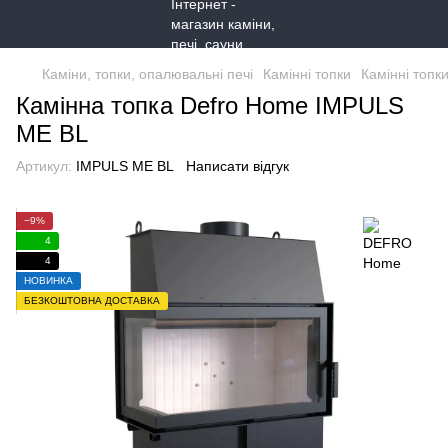
Каміни, топки, опалювальні печі
Камінні топки
Камінні топ
Камінна топка Defro Home IMPULS
ME BL
Артикул:
IMPULS ME BL
Написати відгук
−9%
4
4
НОВИНКА
БЕЗКОШТОВНА ДОСТАВКА