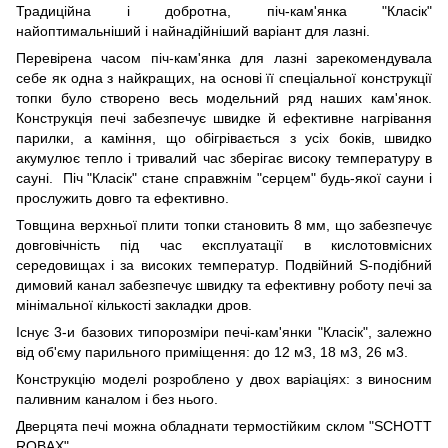
Традиційна і добротна, піч-кам'янка "Класік"
найоптимальніший і найнадійніший варіант для лазні.
Перевірена часом піч-кам'янка для лазні зарекомендувала
себе як одна з найкращих, на основі її спеціальної конструкції
топки було створено весь модельний ряд наших кам'янок.
Конструкція печі забезпечує швидке й ефективне нагрівання
парилки, а каміння, що обігрівається з усіх боків, швидко
акумулює тепло і тривалий час зберігає високу температуру в
сауні. Піч "Класік" стане справжнім "серцем" будь-якої сауни і
прослужить довго та ефективно.
Товщина верхньої плити топки становить 8 мм, що забезпечує
довговічність під час експлуатації в кислотовмісних
середовищах і за високих температур. Подвійний S-подібний
димовий канал забезпечує швидку та ефективну роботу печі за
мінімальної кількості закладки дров.
Існує 3-и базових типорозміри печі-кам'янки "Класік", залежно
від об'єму парильного приміщення: до 12 м3, 18 м3, 26 м3.
Конструкцію моделі розроблено у двох варіаціях: з виносним
паливним каналом і без нього.
Дверцята печі можна обладнати термостійким склом "SCHOTT
ROBAX",