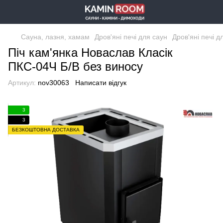
Сауна, лазня, хамам
Дров'яні печі для саун
Дров'яні печі 
Піч кам'янка Новаслав Класік
ПКС-04Ч Б/В без виносу
Артикул:
nov30063
Написати відгук
3
3
БЕЗКОШТОВНА ДОСТАВКА