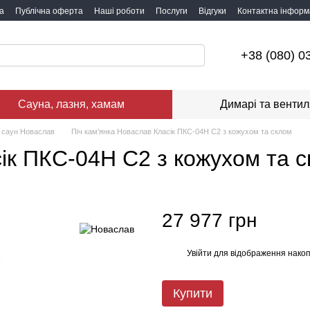
а
Публічна оферта
Наші роботи
Послуги
Відгуки
Контактна інформ
+38 (080) 0
Сауна, лазня, хамам
Димарі та вентил
я саун Новаслав
Піч кам'янка Новаслав Класік ПКС-04Н С2 з кожухом та склом
сік ПКС-04Н С2 з кожухом та 
27 977 грн
Увійти
для відображення накоп
%
Купити