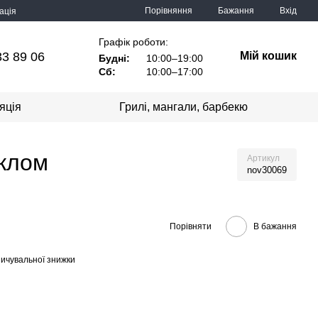
Порівняння
Бажання
Вхід
ація
Графік роботи:
33 89 06
Мій кошик
Будні:
10:00–19:00
Сб:
10:00–17:00
яція
Грилі, мангали, барбекю
склом
Артикул
nov30069
Порівняти
В бажання
ичувальної знижки