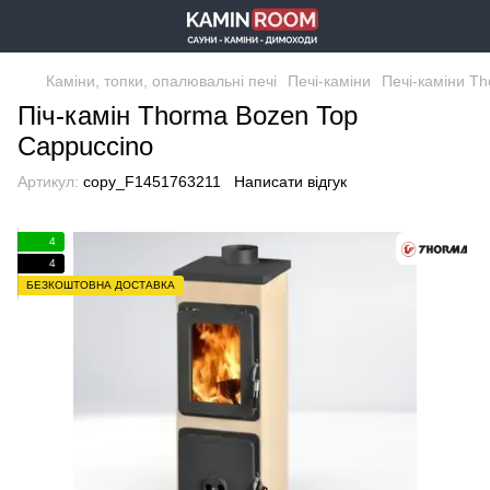
Каміни, топки, опалювальні печі
Печі-каміни
Печі-каміни T
Піч-камін Thorma Bozen Top
Cappuccino
Артикул:
copy_F1451763211
Написати відгук
4
4
БЕЗКОШТОВНА ДОСТАВКА