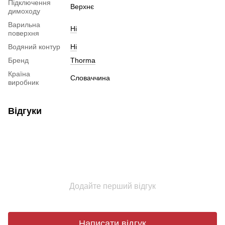
Підключення
Верхнє
димоходу
Варильна
Ні
поверхня
Водяний контур
Ні
Бренд
Thorma
Країна
Словаччина
виробник
Відгуки
Додайте перший відгук
Написати відгук