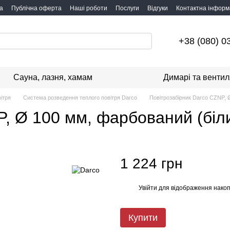
а
Публічна оферта
Наші роботи
Послуги
Відгуки
Контактна інформ
+38 (080) 0
Сауна, лазня, хамам
Димарі та вентил
ітря
Система розведення теплого повітря Darco
Повітрозабірник Darco CZNP, 
P, Ø 100 мм, фарбований (біл
1 224 грн
Увійти
для відображення накоп
%
Купити