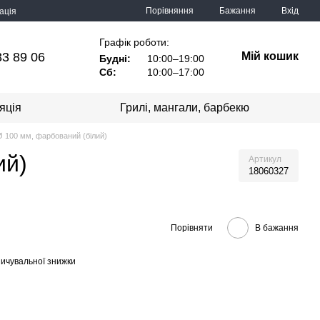
Порівняння
Бажання
Вхід
ація
Графік роботи:
33 89 06
Мій кошик
Будні:
10:00–19:00
Сб:
10:00–17:00
яція
Грилі, мангали, барбекю
Ø 100 мм, фарбований (білий)
ий)
Артикул
18060327
Порівняти
В бажання
ичувальної знижки