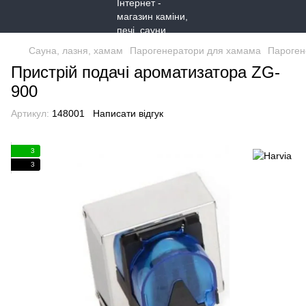
Сауна, лазня, хамам
Парогенератори для хамама
Пароген
Пристрій подачі ароматизатора ZG-
900
Артикул:
148001
Написати відгук
3
3