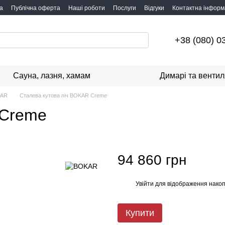
а
Публічна оферта
Наші роботи
Послуги
Відгуки
Контактна інформ
+38 (080) 0
Сауна, лазня, хамам
Димарі та вентил
KAR
Сталева кутова піч BOKAR Creme
 Creme
94 860 грн
Увійти
для відображення накоп
%
Купити