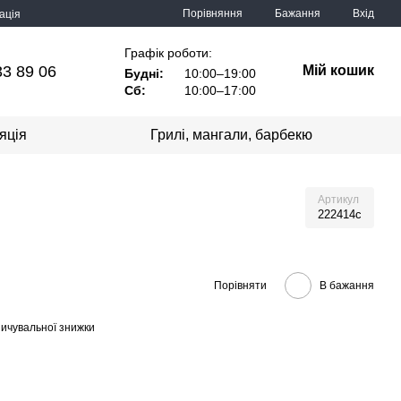
Порівняння
Бажання
Вхід
ація
Графік роботи:
33 89 06
Мій кошик
Будні:
10:00–19:00
Сб:
10:00–17:00
яція
Грилі, мангали, барбекю
Артикул
222414c
Порівняти
В бажання
ичувальної знижки