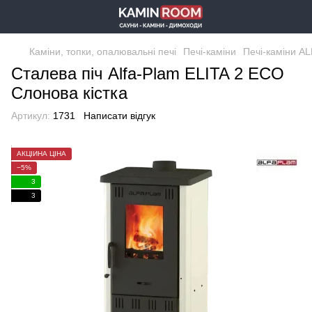
Каміни, топки, опалювальні печі
Печі-каміни
Печі-каміни A
Сталева піч Alfa-Plam ELITA 2 ECO
Слонова кістка
Артикул:
1731
Написати відгук
АКЦІЙНА ЦІНА
−5%
3
3