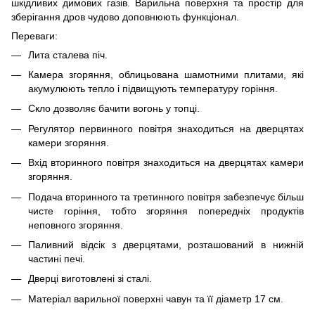
шкідливих димових газів. Варильна поверхня та простір для
зберігання дров чудово доповнюють функціонал.
Переваги:
Лита сталева піч.
Камера згоряння, облицьована шамотними плитами, які
акумулюють тепло і підвищують температуру горіння.
Скло дозволяє бачити вогонь у топці.
Регулятор первинного повітря знаходиться на дверцятах
камери згоряння.
Вхід вторинного повітря знаходиться на дверцятах камери
згоряння.
Подача вторинного та третинного повітря забезпечує більш
чисте горіння, тобто згоряння попередніх продуктів
неповного згоряння.
Паливний відсік з дверцятами, розташований в нижній
частині печі.
Дверці виготовлені зі сталі.
Матеріал варильної поверхні чавун та її діаметр 17 см.