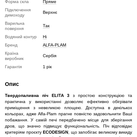
Форма скла
Пряме
Підключення
Верхнє
димоходу
Варильна
Так
поверхня
Водяний контур
Ні
Бренд
ALFA-PLAM
Країна
Сербія
виробник
Гарантія
1 рік
Опис
Твердопаливна піч ELITA 3
з простою конструкцією та
практична у використанні дозволяє ефективно обігрівати
приміщення з невеликою площею. Доступна в декількох
кольорах, адже Alfa-Plam прагне повністю задовольнити Ваші
побажання. У самій печі передбачено місце для зберігання
дров, що значно підвищує функціональність. Піч відповідає
критеріям проєкту
ECODESIGN
, що запобігає великому викиду