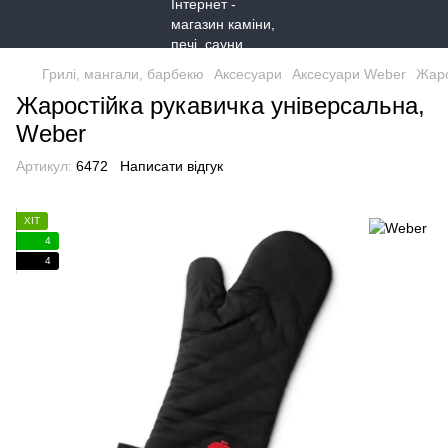
Грилі, мангали, барбекю
Аксесуари
Аксесуари Weber
Жаро
Жаростійка рукавичка універсальна,
Weber
Артикул:
6472
Написати відгук
ХІТ
4
4